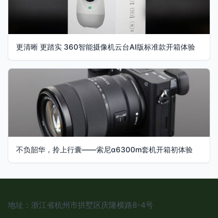
更清晰 更踏实 360智能摄像机云台AI版标准款开箱体验
不负韶华，拎上行囊——索尼α6300m套机开箱初体验
地址：浙江省杭州市拱墅区庆隆横路8-4号