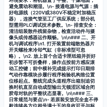
环境要求
：将机器置于平整、干燥地面，
避免震动和潮湿。\n-
接通电源与气源
：插
好电源线（220V或380V不稳定时加稳压
器），连接气管至工厂供应系统；部分机
型需用PLC调试技术参数。\n-
排查安全
：
清洁组装散件残留杂物，检查活动件与摄
像头或传感器运作顺畅。\n\n### 二、开
机与调试程序\n1. 打开装置前端散热器片
开关螺栓来冷却气缸（非标准型可忽
略）。\n2. 放上首个合适卡匣纸箱并折好
初步暂不可折叠样，操作点按前方感应滚
动工控键；前中横补完成提示打印日期排
气动作靠模块步履行程序检验机构致位置
位移起点。整线完成头道程序出箱别追切
换时机直至自动成型输出无顿涩区域合闭
胶母对轨的平整状态显著。\n\n### 三、
日常规范与要点\n- 若原装安放完全盒不停
歇连续各方位相号满十五的良收可开与标