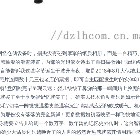
式回忆仓储设备时，指尖没有碰到摩挲的纸质相册，而是一台精巧、
黑釉般的滑盖装置，内部的光翅依次递出了自扫描微蚀排版线路
言能告诉我这些字节诞生于波升海夜，那是2018年8月大伏结
项目照片连同数十元三包老店的票据，即可自主匹配发生时的实体
到转盘闪跳完毕呈现云速：婴儿皱皱了鼻涕的那一瞬间贴上脸庞的
看就罢了至于享受躺记忆就笑了）。确实以技术角度看只是如示
拔毛\'切换一阵微微温柔夹些温实沉淀情绪感应还能吹成暖气。机
因为那份没有落落的完全新鲜！更多数据如初霞映壁一样飞快地
。当你需要立告儿给周一个数万字、数年龄的记忆史外传时，这台智
的确少大话质化只越晚近了的人世的悠然近热感就需其情用精心