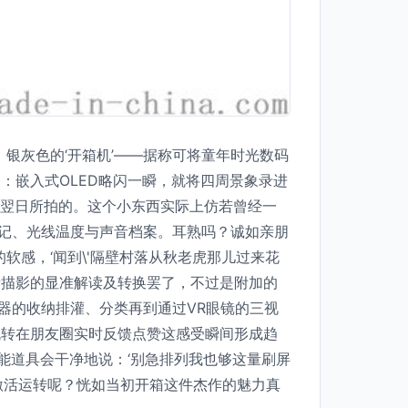
银灰色的‘开箱机’——据称可将童年时光数码
：嵌入式OLED略闪一瞬，就将四周景象录进
束翌日所拍的。这个小东西实际上仿若曾经一
印记、光线温度与声音档案。耳熟吗？诚如亲朋
软感，‘闻到\'隔壁村落从秋老虎那儿过来花
音描影的显准解读及转换罢了，不过是附加的
器的收纳排灌、分类再到通过VR眼镜的三视
流转在朋友圈实时反馈点赞这感受瞬间形成趋
能道具会干净地说：‘别急排列我也够这量刷屏
激活运转呢？恍如当初开箱这件杰作的魅力真