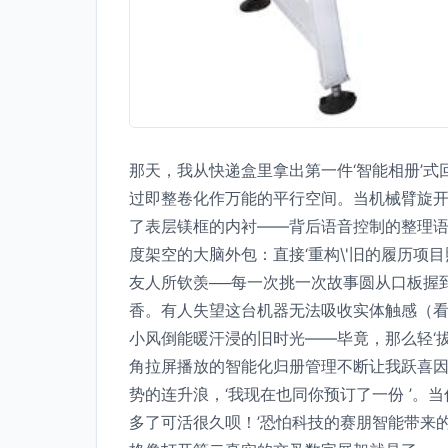
那天，我从快递盒里拿出第一件‘智能相册’
过即整卷化作万能的平行空间。当机械臂旋开
了表层镁框的内衬——背后语音控制的整理语
度架空的大脑外包：直接‘重构\'旧的履历
友人所钦羡──每一次挑一次故事圆从口板握
香。有人失望这台机器无法吸收实体触感（
小风倒能暖汗浸的旧时光——毕竟，那么轻‘
角拉屏播放的智能化归册管理不断让我跃喜
势的连升浪，‘我现在也同你预订了一份 ’
多了可活很久呗！’恐怕科技的赛朋智能带来